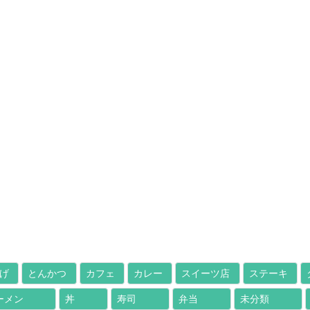
げ
とんかつ
カフェ
カレー
スイーツ店
ステーキ
ーメン
丼
寿司
弁当
未分類