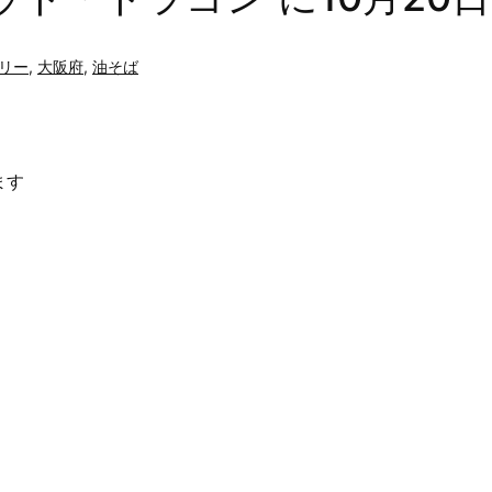
リー
,
大阪府
,
油そば
ます