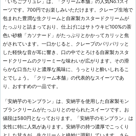
「いちごブリュレ」は、「クリーム本舗」の人気No.1スイ
ーツです。700円でお楽しみいただけます。クレープ生地で
包まれた豊潤な生クリームと自家製カスタードクリームが
たっぷりと詰まっており、仕上げにはサトウキビ100%の茶
色い砂糖「カソナード」がたっぷりとかかってカリッと焦
がされています。一口かじると、クレープのパリパリッと
した軽快な音が耳に響き、口の中でとろける自家製カスタ
ードクリームのクリーミーな味わいが広がります。その滑
らかな口当たりと濃厚な風味に、うっとりと酔いしれるこ
とでしょう。「クリーム本舗」の代表的なスイーツであ
り、おすすめの一品です。
「安納芋のモンブラン」は、安納芋を使用した自家製モン
ブランクリームがたっぷりとのせられたスイーツです。お
値段は580円となっております。「安納芋のモンブラン」は
女性に特に人気があります。安納芋の持つ濃厚でこっくり
とした甘さが、生クリームと絶妙に調和しています。さら