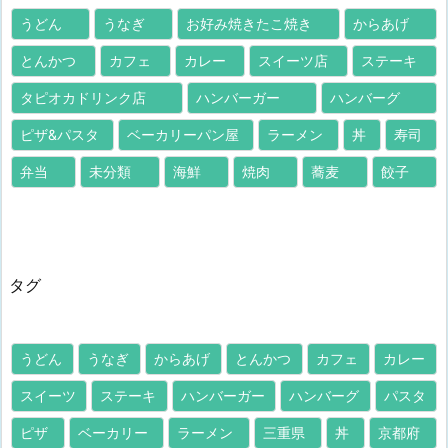
うどん
うなぎ
お好み焼きたこ焼き
からあげ
とんかつ
カフェ
カレー
スイーツ店
ステーキ
タピオカドリンク店
ハンバーガー
ハンバーグ
ピザ&パスタ
ベーカリーパン屋
ラーメン
丼
寿司
弁当
未分類
海鮮
焼肉
蕎麦
餃子
タグ
うどん
うなぎ
からあげ
とんかつ
カフェ
カレー
スイーツ
ステーキ
ハンバーガー
ハンバーグ
パスタ
ピザ
ベーカリー
ラーメン
三重県
丼
京都府