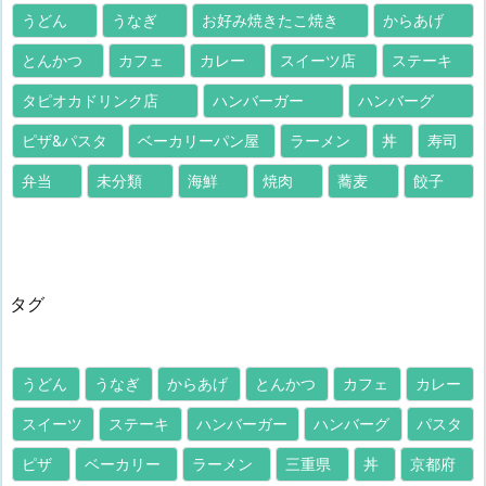
うどん
うなぎ
お好み焼きたこ焼き
からあげ
とんかつ
カフェ
カレー
スイーツ店
ステーキ
タピオカドリンク店
ハンバーガー
ハンバーグ
ピザ&パスタ
ベーカリーパン屋
ラーメン
丼
寿司
弁当
未分類
海鮮
焼肉
蕎麦
餃子
タグ
うどん
うなぎ
からあげ
とんかつ
カフェ
カレー
スイーツ
ステーキ
ハンバーガー
ハンバーグ
パスタ
ピザ
ベーカリー
ラーメン
三重県
丼
京都府