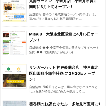
丸源ラーメン 小金井店 小金井市貫井
南町に3月上旬オープン！
店舗情報 名物の「熟成醤油ラーメン肉そば」は、
旨みの強い豚肉を1杯1杯手鍋調理で ...
Mitsu8 大阪市北区堂島に4月15日オー
プン！
店舗情報 ◆◆ 全室完全個室の贅沢なプライベート
空間 ◆◆ 北新地駅から徒歩5分 ...
リンガーハット 神戸鈴蘭台店 神戸市北
区山田町小部字峠谷に12月20日オープ
ン！
店舗情報 長崎皿うどんは、風味豊かなパリパリと
した食感が特徴の揚げめんを使用して ...
雲吞麵のお店 たゆたふ 多治見市宝町に1