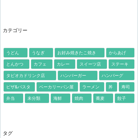
カテゴリー
うどん
うなぎ
お好み焼きたこ焼き
からあげ
とんかつ
カフェ
カレー
スイーツ店
ステーキ
タピオカドリンク店
ハンバーガー
ハンバーグ
ピザ&パスタ
ベーカリーパン屋
ラーメン
丼
寿司
弁当
未分類
海鮮
焼肉
蕎麦
餃子
タグ