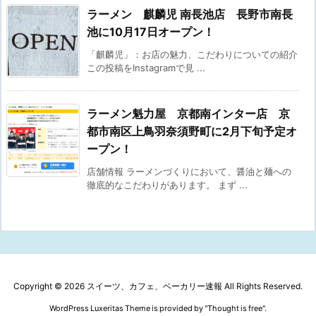
ラーメン 麒麟児 南長池店 長野市南長
池に10月17日オープン！
「麒麟児」：お店の魅力、こだわりについての紹介
この投稿をInstagramで見 ...
ラーメン魁力屋 京都南インター店 京
都市南区上鳥羽奈須野町に2月下旬予定オ
ープン！
店舗情報 ラーメンづくりにおいて、醤油と麺への
徹底的なこだわりがあります。 まず ...
Copyright ©
2026
スイーツ、カフェ、ベーカリー速報
All Rights Reserved.
WordPress Luxeritas Theme is provided by "
Thought is free
".