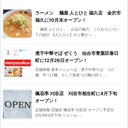
ラーメン 麺屋 人とひと 福久店 金沢市
福久に10月末オープン！
「 麺屋 人とひと」：お店の魅力、こだわりについ
ての紹介 【人とひと】から繋がっ ...
煮干中華そば ぜくう 仙台市青葉区春日
町に12月26日オープン！
店舗情報 基本メニューは、煮干中華そば、つけ
麺、辛つけ麺、そして海老つけ麺の四つ ...
楓花亭 刈谷店 刈谷市相生町に4月下旬
オープン！
店舗情報 店舗名 楓花亭 刈谷店 オープン予定日
2024年4月下旬 ジャンル ...