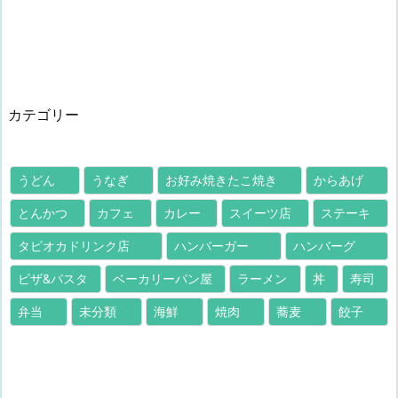
カテゴリー
うどん
うなぎ
お好み焼きたこ焼き
からあげ
とんかつ
カフェ
カレー
スイーツ店
ステーキ
タピオカドリンク店
ハンバーガー
ハンバーグ
ピザ&パスタ
ベーカリーパン屋
ラーメン
丼
寿司
弁当
未分類
海鮮
焼肉
蕎麦
餃子