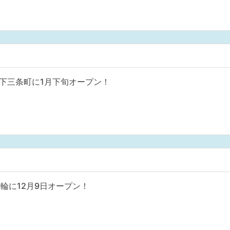
e 奈良市下三条町に1月下旬オープン！
輪に12月9日オープン！