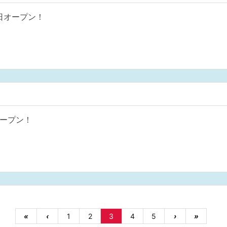
月3日オープン！
オープン！
«
‹
1
2
3
4
5
›
»