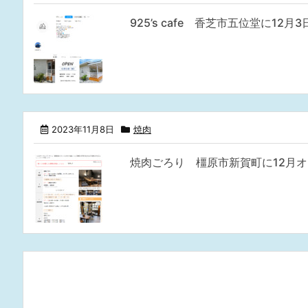
925’s cafe 香芝市五位堂に12
2023年11月8日
焼肉
焼肉ごろり 橿原市新賀町に12月