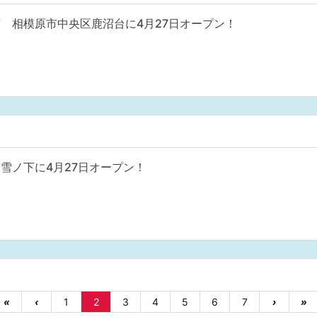
 相模原市中央区鹿沼台に4月27日オープン！
雪ノ下に4月27日オープン！
«
‹
1
2
3
4
5
6
7
›
»