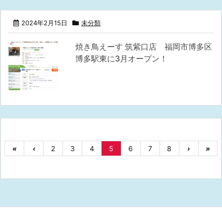
2024年2月15日
未分類
焼き鳥えーす 筑紫口店 福岡市博多区
博多駅東に3月オープン！
«
‹
2
3
4
5
6
7
8
›
»