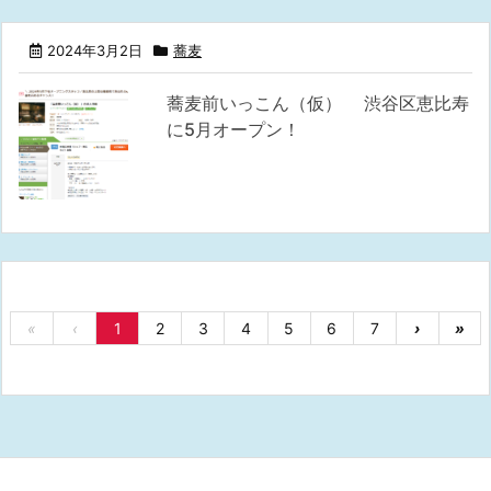
2024年3月2日
蕎麦
蕎麦前いっこん（仮） 渋谷区恵比寿
に5月オープン！
«
‹
1
2
3
4
5
6
7
›
»